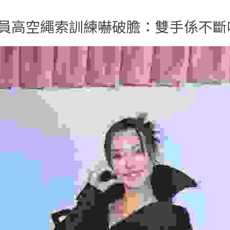
員高空繩索訓練嚇破膽：雙手係不斷