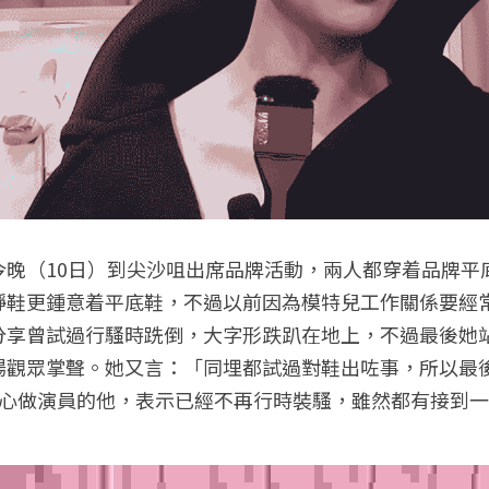
今晚（10日）到尖沙咀出席品牌活動，兩人都穿着品牌平
踭鞋更鍾意着平底鞋，不過以前因為模特兒工作關係要經
分享曾試過行騷時跣倒，大字形跌趴在地上，不過最後她
場觀眾掌聲。她又言：「同埋都試過對鞋出咗事，所以最
在專心做演員的他，表示已經不再行時裝騷，雖然都有接到