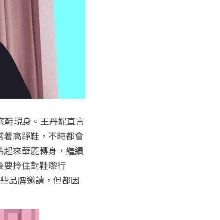
底鞋現身。王丹妮直言
常着高踭鞋，不時都會
站起來華麗轉身，繼續
後要拎住對鞋嚟行
一些品牌邀請，但都因