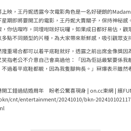
上映，王丹妮透露今次電影角色是一名好硬朗的Mada
下星期即將要開工的電影，王丹妮大賣關子，保持神秘感
㗎，你估㗎咋，同埋咁咪好玩囉，如果成日都好易估，觀
然隆重場合都可以着平底鞋就好，透露之前出席金像獎因
又笑指老公不介意自己會高過他：「因為佢話最緊要係我
，不過着平底鞋都靚，因為我隻腳夠長。」冧爆表示雖然
錯過結婚周年　盼老公驚喜現身 | on.cc東網 | 繽FU
k/bkn/cnt/entertainment/20241010/bkn-20241010211
ml