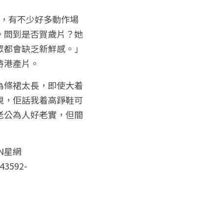
m，有不少好多動作場
。問到是否賀歲片？她
眾都會缺乏新鮮感。」
又言希望香港電影可以多點不同類型的片種，為大家帶來新鮮感，吸引觀眾支持港產片。						
為條裙太長，即使大着
靚，佢話我着高踭鞋可
老公為人好老實，但間
N星網 
743592-