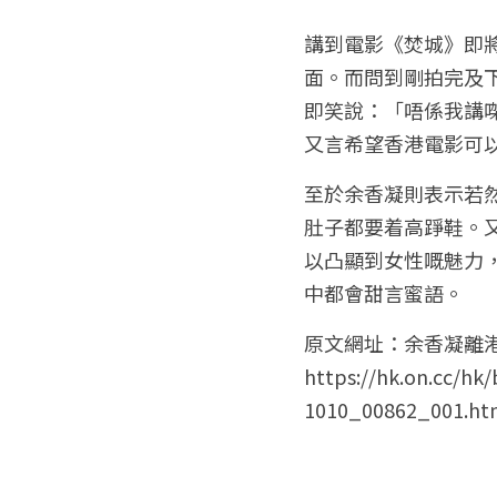
講到電影《焚城》即將
面。而問到剛拍完及
即笑說：「唔係我講
至於余香凝則表示若
肚子都要着高踭鞋。
以凸顯到女性嘅魅力
中都會甜言蜜語。
原文網址：余香凝離港開工
https://hk.on.cc/h
1010_00862_001.ht