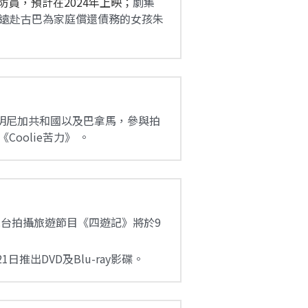
員，預計在2024年上映；
劇集
一名遠赴古巴為家庭償還債務的女孩朱
oolie苦力》 。
日推出DVD及Blu-ray影碟。