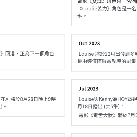
電影《焚城》角色是一名消防
《Coolie苦力》角色是
琳。
 Oct 2023
e苦力》回港，正為下一個角色
 Louise 將於12月出發到多明尼加共和國以及巴拿馬，參與拍
攝由導演陳駿霖執導的劇集《C
 Jul 2023
 Louise與Kenny為HOY電視台拍攝旅遊節目《四遊記》將於9
演出。
月18日播出 (共5集)。
 電影《毒舌大狀》將於7月21