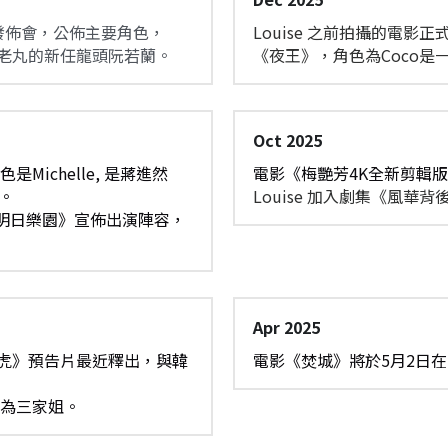
舉行發佈會，公佈主要角色，
Louise 之前拍攝的電
團老丸的新任龍頭阮若蘭。
《夜王》，角色為Coco是
Oct 2025
Michelle, 是蔣進然 
電影《梅艷芳4K全新剪輯版
師。
Louise 加入劇集《風
明日樂園》宣佈出演陣容，
Apr 2025
救飛虎》預告片最近釋出，與韓
電影《焚城》將於5月2日
色為三家姐。