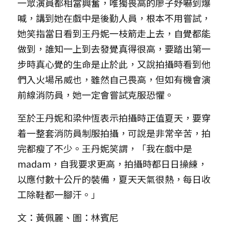
一眾演員都相當興奮，唯獨畏高的廖子妤嚇到爆
喊，講到她在戲中是後勤人員，根本不用嘗試，
她笑指當日看到王丹妮一枝箭走上去，自覺都能
做到，誰知一上到去發覺真得很高，要踏出第一
步時真心覺的生命是止於此，又說拍攝時看到他
們入火場吊威也，雖然自己畏高，但如有機會演
前線消防員，她一定會嘗試克服恐懼。
至於王丹妮和梁仲恆表示拍攝時正值夏天，要穿
着一整套消防員制服拍攝，可說是非常辛苦，拍
完都瘦了不少。王丹妮笑謂，「我在戲中是
madam，自我要求更高，拍攝時都日日操練，
以應付數十公斤的裝備，夏天天氣很熱，每日收
工除鞋都一腳汗。」
文：黃佩麗、圖：林賓尼