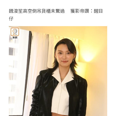
魏浚笙高空倒吊貨櫃未驚過　 獲影帝讚：醒目
仔