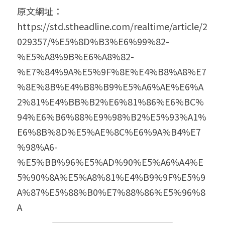
原文網址：
https://std.stheadline.com/realtime/article/2
029357/%E5%8D%B3%E6%99%82-
%E5%A8%9B%E6%A8%82-
%E7%84%9A%E5%9F%8E%E4%B8%A8%E7
%8E%8B%E4%B8%B9%E5%A6%AE%E6%A
2%81%E4%BB%B2%E6%81%86%E6%BC%
94%E6%B6%88%E9%98%B2%E5%93%A1%
E6%8B%8D%E5%AE%8C%E6%9A%B4%E7
%98%A6-
%E5%BB%96%E5%AD%90%E5%A6%A4%E
5%90%8A%E5%A8%81%E4%B9%9F%E5%9
A%87%E5%88%B0%E7%88%86%E5%96%8
A