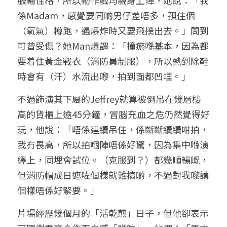
服輸性格，所以動作戲均親身上陣，她說：「我
係Madam，感覺要同啲男仔差唔多，孭住個
（氧氣）樽跑，遇爆炸時又要飛撲出去。」問到
可曾受傷？她Man爆謂：「撞瘀喺基本，因為都
要着住黃金戰衣（消防員制服），所以熱到除鞋
時會有（汗）水流出嚟，拍到面都凹埋。」
不過飾演其下屬的Jeffrey就算被倒吊在幾層樓
高的貨櫃上逾45分鐘，冒腦充血之危仍然覺得好
玩，他說：「唔係連續吊住，係斷斷續續咁拍，
我冇畏高，所以拍嗰陣唔係好驚，因為集中喺演
繹上，同埋會試位。（克服到？）都幾順暢嘅，
但消防帽成日遮咗個樣就難搞啲，不過對我嚟講
個樣唔係好緊要。」						
片場經歷幾個月的「活乾煎」日子，但他卻表示