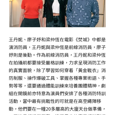
王丹妮、廖子妤和梁仲恆在電影《焚城》中都是
演消防員，王丹妮與梁仲恆是前線消防員，廖子
妤則是後勤。作為前線消防員，王丹妮和梁仲恆
在拍攝前都要接受嚴格訓練，力求呈現消防工作
的真實面貌，除了學習如何穿着「黃金戰衣」消
防制服、操作爆破工具、掌握各種專業術語、手
勢等等，還要通過體能訓練來培養團體精神，劇
組在開鏡前亦特意為演員們安排了各種消防特訓
活動，當中最有挑戰性的可就是在高空繩陣移
動，他們要在一幢20多層高的大廈天台做準備，