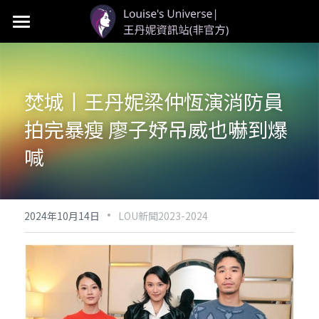
首頁
LOU個人資料
焚城丨王丹妮梁仲恆演消防員
LOU新聞
拍完暴瘦 廖子妤吊威也嚇到爆
LOU影視
喊
LOU社群
·
2024年10月14日
LOU新聞2023-2024