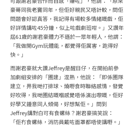
可跟謝君豪合作而自感「賺咗」，他謂：「原來
豪哥同我老竇同年，但佢好親民又唔計較，問佢
問題會好認真答，我記得有場較多情緒嘅戲，佢
好詳情講咗45分鐘，似上咗戲劇班咁。」又讚年
屆61歲的謝君豪體力不遜於一眾年輕人，他謂：
「我做開Gym玩體能，都覺得佢厲害，跑得好
快。」
而謝君豪就大讚Jeffrey是醒目仔，在開拍前參
加劇組安排的「圑建」混熟，他說：「即係圑隊
建立，畀我哋打排球、燒嘢食時聯絡感情，發覺
好吹得，我哋圑結嘅嗰感覺唔係演出嚟嘅，佢好
好學又鍾意同人傾偈，好想幫佢。」問到
Jeffrey講對白可有食螺絲？謝君豪搞笑說：
「佢冇食螺絲，消防員戴咗面罩都唔使講嘢。」