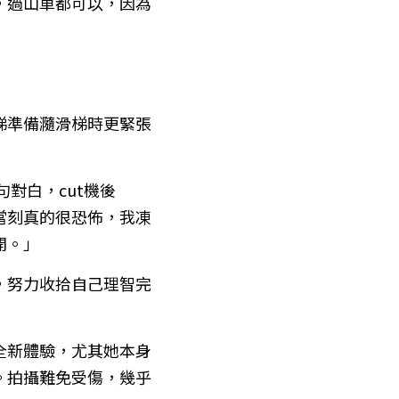
行，過山車都可以，因為
滑梯準備瀡滑梯時更緊張
句對白，cut機後
下來當刻真的很恐佈，我凍
開。」
拍，努力收拾自己理智完
是全新體驗，尤其她本身
。拍攝難免受傷，幾乎