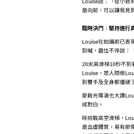
Louise說：「從
是向前，可以讓我見
臨時決鬥︱堅持進行
Louise在拍攝前
到喊，震住不停說：
20米高滑梯10秒不到
Louise，眾人問侯
到雙手及全身都僵硬
麥啟光導演也大讚Lo
成對白。
除挑戰高空滑梯，Lo
是血虛體質，易有瘀