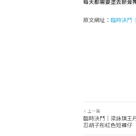
每天都需要塗去瘀膏
原文網址：
臨時決鬥︱
上一篇
臨時決鬥｜梁詠琪王
忍胡子彤紅色短褲仔