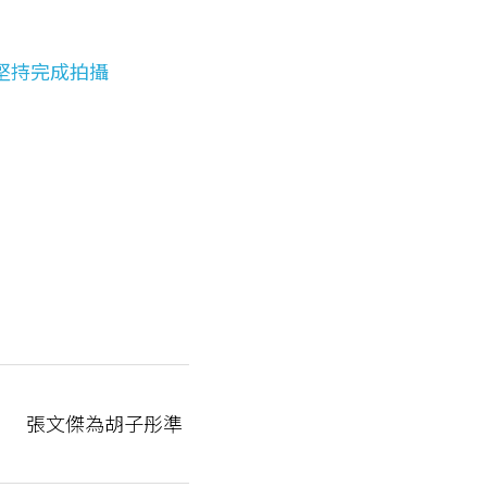
仍堅持完成拍攝
片 張文傑為胡子彤準