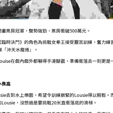
開畫票房冠軍，聲勢強勁，票房衝破500萬元。
）在《臨時決鬥》的角色為挑戰女拳王接受艱苦訓練，奮力
梯「沖天水龍捲」。
ouise在戲內戲外都嚇得手凍腳震，準備衝落去一刻更
小畏高
sie去到水上樂園，希望令訓練崩緊的Lousie得以輕鬆
Lousie，沒想過是要挑戰20米直衝落底的滑梯。