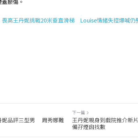
掩蓋瘀傷。
畏高王丹妮挑戰20米垂直滑梯　Louise情緒失控爆喊
下一篇
丹妮品評三型男 周秀娜難
王丹妮親身到戲院推介新
備孖煙囪找數