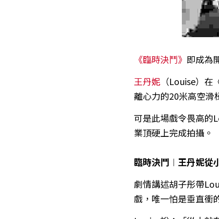
《臨時決鬥》
即成為
王丹妮
（Louise
離心力的20米高空滑
可是此場戲令畏高的L
業頂硬上完成拍攝。
臨時決鬥︱王丹妮從
劇情講述胡子彤帶Lou
戲，唯一怕是垂直衝的