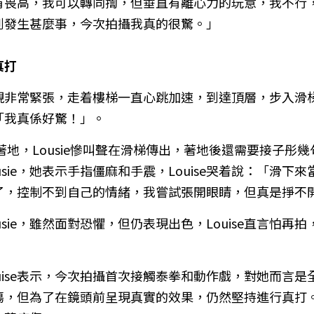
小就有畏高，我可以轉同揈，但垂直有離心力的玩意，我不
到發生甚麼事，今次拍攝我真的很驚。」
真打
已表現非常緊張，走着樓梯一直心跳加速，到達頂層，步入
「我真係好驚！」。
著地，Lousie慘叫聲在滑梯傳出，著地後還需要接子彤幾
Lousie，她表示手指僵麻和手震，Louise哭着說：「滑
了，控制不到自己的情緒，我嘗試張開眼睛，但真是掙不
usie，雖然面對恐懼，但仍表現出色，Louise直言怕再
uise表示，今次拍攝首次接觸泰拳和動作戲，對她而言
傷，但為了在鏡頭前呈現真實的效果，仍然堅持進行真打