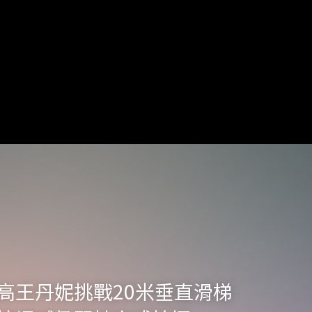
高王丹妮挑戰20米垂直滑梯　