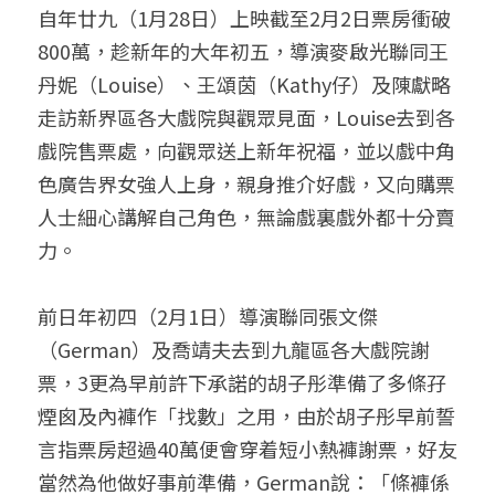
自年廿九（1月28日）上映截至2月2日票房衝破
800萬，趁新年的大年初五，導演麥啟光聯同王
丹妮（Louise）、王頌茵（Kathy仔）及陳獻略
走訪新界區各大戲院與觀眾見面，Louise去到各
戲院售票處，向觀眾送上新年祝福，並以戲中角
色廣告界女強人上身，親身推介好戲，又向購票
人士細心講解自己角色，無論戲裏戲外都十分賣
力。
前日年初四（2月1日）導演聯同張文傑
（German）及喬靖夫去到九龍區各大戲院謝
票，3更為早前許下承諾的胡子彤準備了多條孖
煙囪及內褲作「找數」之用，由於胡子彤早前誓
言指票房超過40萬便會穿着短小熱褲謝票，好友
當然為他做好事前準備，German說：「條褲係