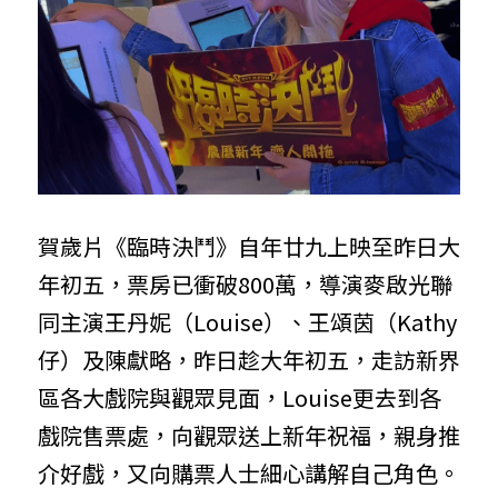
賀歲片《臨時決鬥》自年廿九上映至昨日大
年初五，票房已衝破800萬，導演麥啟光聯
同主演王丹妮（Louise）、王頌茵（Kathy
仔）及陳獻略，昨日趁大年初五，走訪新界
區各大戲院與觀眾見面，Louise更去到各
戲院售票處，向觀眾送上新年祝福，親身推
介好戲，又向購票人士細心講解自己角色。