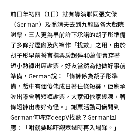
前日年初四（1日）就有導演聯同張文傑
（German）及喬靖夫去到九龍區各大戲院
謝票，三人更為早前許下承諾的胡子彤準備
了多條孖煙囪及內褲作「找數」之用，由於
胡子彤早前誓言指票房超過40萬便會穿著
短小熱褲出席謝票，好友當然為他做好事前
準備，German說：「條褲係為胡子彤準
備，戲中有個傻佬成日著住條短褲，佢應承
咗出嚟會著短褲謝票，大家知依家幾凍，著
條短褲出嚟好奇怪。」謝票活動司儀問到
German何時穿deepV找數？German回
應：「咁就要睇吓觀眾幾時再入場睇。」