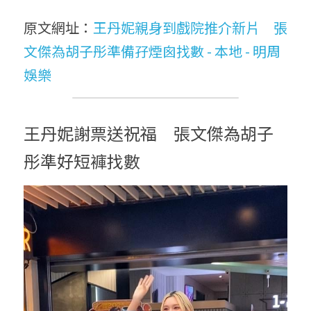
原文網址：
王丹妮親身到戲院推介新片　張
文傑為胡子彤準備孖煙囪找數 - 本地 - 明周
娛樂
王丹妮謝票送祝福　張文傑為胡子
彤準好短褲找數