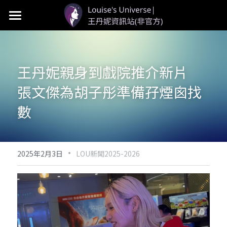
首頁
LOU個人資料
王丹妮親身到戲院推介新片　
LOU新聞
張文傑為胡子彤準備孖煙囪找
LOU影視
數
LOU社群
·
2025年2月3日
LOU新聞2025-2026