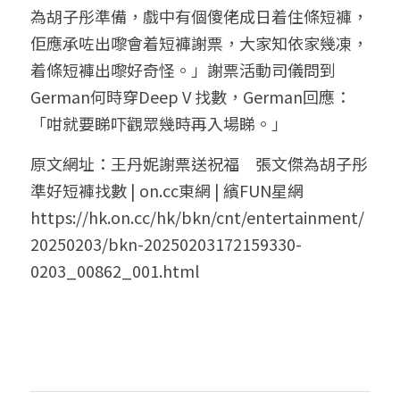
為胡子彤準備，戲中有個傻佬成日着住條短褲，
佢應承咗出嚟會着短褲謝票，大家知依家幾凍，
着條短褲出嚟好奇怪。」謝票活動司儀問到
German何時穿Deep V 找數，German回應：
「咁就要睇吓觀眾幾時再入場睇。」
原文網址：王丹妮謝票送祝福　張文傑為胡子彤
準好短褲找數 | on.cc東網 | 繽FUN星網 
https://hk.on.cc/hk/bkn/cnt/entertainment/
20250203/bkn-20250203172159330-
0203_00862_001.html