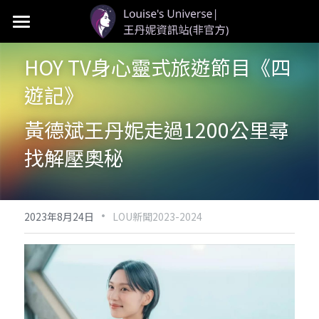
首頁
HOY TV身心靈式旅遊節目《四
LOU個人資料
遊記》 
LOU新聞
黃德斌王丹妮走過1200公里尋
LOU影視
找解壓奧秘
LOU社群
·
2023年8月24日
LOU新聞2023-2024