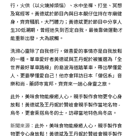
行，火供（以火燒掉煩惱）、水中坐禪、打坐、冥想
及寫經等。黃德斌於節目內與日本靚仔住持在寺廟健
身，齊齊騷肌，大鬥體力；黃德斌更於節目中分享人
生30低潮期，曾經迷失到否定自我，最後靠做運動才
能重新出發，大為感觸。
洗滌心靈除了自我修行，做喜愛的事情亦是自我放鬆
的一種。單車愛好者黃德斌與王丹妮於被獲選為「全
世界最好單車路線」的島波海道踏單車，帶出學懂愛
人、更要學懂愛自己！他亦會拜訪日本「僧侶系」音
樂和尚 - 藥師寺寬邦，齊齊來一趟心身靈之旅。
此外，美味食物能療癒人心，親手製作食物更令心身
放鬆！黃德斌及王丹妮於贊岐會親手製作當地名物 - 
烏冬，更會乘搭烏冬的士，訪尋當地特色烏冬店。
新聞來源：
此外，美味食物能療癒人心，親手製作食
物更令心身放鬆！黃德斌及王丹妮於贊岐會親手製作