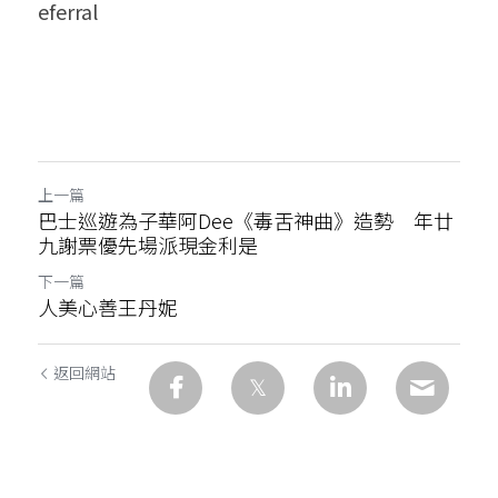
eferral
上一篇
巴士巡遊為子華阿Dee《毒舌神曲》造勢 年廿
九謝票優先場派現金利是
下一篇
人美心善王丹妮
返回網站