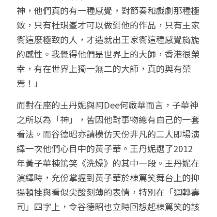
神，他們真的有一種感覺，對節奏和戲劇那種極
致，只有杜琪峯才可以做到他的作品，只有王家
衞這麼極致的人，才造就出王家衞這種感覺旖旎
的感性。我覺得他們是世界上的大師，香港很榮
幸，有在世界上獨一無二的大師，真的與有榮
焉！」
而對在座的王丹妮與阿Dee何啟華而言，子華神
之所以為「神」，皆因他對事物總有自己的一套
看法。而谷德昭亦請模仿天份非凡的二人即場演
繹一次他們心目中的黃子華。王丹妮選了2012
年黃子華棟篤笑《洗燥》的其中一段。王丹妮在
演繹時，充份掌握到黃子華於棟篤笑舞台上的抑
揚頓挫與看似尖酸刻薄的表情，特別在「迴轉壽
司」四字上，令谷德昭也立時回想起棟篤笑的該