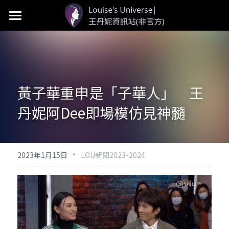
首頁
LOU個人資料
LOU新聞
黃子華重申是「子華人」　王
LOU影視
丹妮阿Dee即場模仿見神髓
LOU社群
·
2023年1月15日
LOU新聞2023-2024