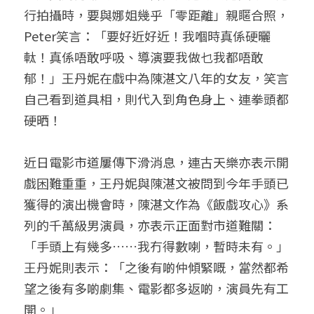
行拍攝時，要與娜姐幾乎「零距離」親䁥合照，
Peter笑言：「要好近好近！我嗰時真係硬曬
軚！真係唔敢呼吸、導演要我做乜我都唔敢
郁！」王丹妮在戲中為陳湛文八年的女友，笑言
自己看到道具相，則代入到角色身上、連拳頭都
硬晒！
近日電影市道屢傳下滑消息，連古天樂亦表示開
戲困難重重，王丹妮與陳湛文被問到今年手頭已
獲得的演出機會時，陳湛文作為《飯戲攻心》系
列的千萬級男演員，亦表示正面對市道難關：
「手頭上有幾多……我冇得數喇，暫時未有。」
王丹妮則表示：「之後有啲仲傾緊嘅，當然都希
望之後有多啲劇集、電影都多返啲，演員先有工
開。」