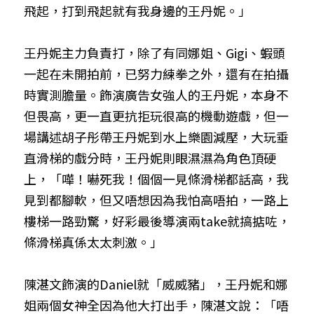
飛起，打到飛起就有我身邊的王丹妮。」
王丹妮主力負責打，除了有同娜姐、Gigi、蝦頭
一起在未開拍前，已努力練拳之外，還有在拍攝
時實測膽量。飾演廣告女強人的王丹妮，本身不
但畏高，更一直更抗拒玩很高的機動遊戲，但一
場講述胡子彤帶王丹妮到水上樂園減壓，大玩垂
直滑梯的戲分時，王丹妮則眼濕濕為角色頂硬
上，「嘩！嚇死我！個個一見條滑梯都話高，我
見到都腳軟，但又唔想因為我怕高唔拍，一路上
樓梯一路勁驚，好彩最後導演兩take就搞掂咗，
條滑梯真係太太刺激。」
陳湛文飾演的Daniel就「威威豬」，王丹妮和娜
姐兩個女神全因為他大打出手，陳湛文說：「唔