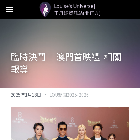
首頁
LOU個人資料
LOU新聞
臨時決鬥｜ 澳門首映禮  相關
LOU影視
報導
LOU社群
·
2025年1月18日
LOU新聞2025-2026