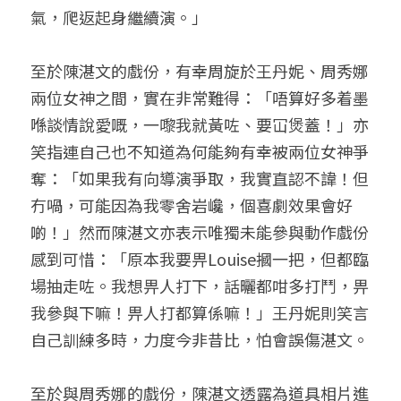
氣，爬返起身繼續演。」
至於陳湛文的戲份，有幸周旋於王丹妮、周秀娜
兩位女神之間，實在非常難得：「唔算好多着墨
喺談情說愛嘅，一嚟我就黃咗、要冚煲蓋！」亦
笑指連自己也不知道為何能夠有幸被兩位女神爭
奪：「如果我有向導演爭取，我實直認不諱！但
冇喎，可能因為我零舍岩巉，個喜劇效果會好
啲！」然而陳湛文亦表示唯獨未能參與動作戲份
感到可惜：「原本我要畀Louise摑一把，但都臨
場抽走咗。我想畀人打下，話曬都咁多打鬥，畀
我參與下嘛！畀人打都算係嘛！」王丹妮則笑言
自己訓練多時，力度今非昔比，怕會誤傷湛文。
至於與周秀娜的戲份，陳湛文透露為道具相片進