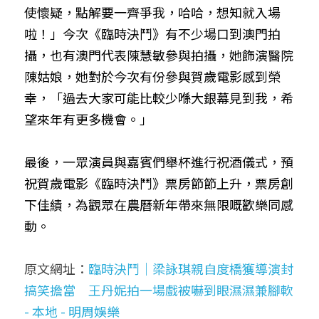
使懷疑，點解要一齊爭我，哈哈，想知就入場
啦！」今次《臨時決鬥》有不少場口到澳門拍
攝，也有澳門代表陳慧敏參與拍攝，她飾演醫院
陳姑娘，她對於今次有份參與賀歲電影感到榮
幸，「過去大家可能比較少喺大銀幕見到我，希
望來年有更多機會。」
最後，一眾演員與嘉賓們舉杯進行祝酒儀式，預
祝賀歲電影《臨時決鬥》票房節節上升，票房創
下佳績，為觀眾在農曆新年帶來無限嘅歡樂同感
動。
原文網址：
臨時決鬥｜梁詠琪親自度橋獲導演封
搞笑擔當　王丹妮拍一場戲被嚇到眼濕濕兼腳軟 
- 本地 - 明周娛樂