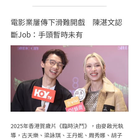
電影業屢傳下滑難開戲　陳湛文認
斷Job：手頭暫時未有
2025年香港賀歲片《臨時決鬥》，由麥啟光執
導，古天樂、梁詠琪、王丹妮、周秀娜、胡子