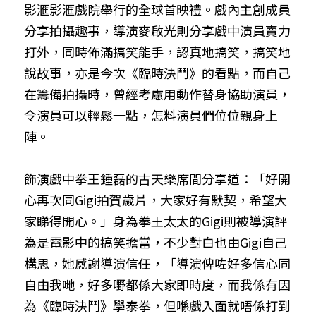
影滙影滙戲院舉行的全球首映禮。戲內主創成員
分享拍攝趣事，導演麥啟光則分享戲中演員賣力
打外，同時佈滿搞笑能手，認真地搞笑，搞笑地
說故事，亦是今次《臨時決鬥》的看點，而自己
在籌備拍攝時，曾經考慮用動作替身協助演員，
令演員可以輕鬆一點，怎料演員們位位親身上
陣。
飾演戲中拳王鍾磊的古天樂席間分享道：「好開
心再次同Gigi拍賀歲片，大家好有默契，希望大
家睇得開心。」身為拳王太太的Gigi則被導演評
為是電影中的搞笑擔當，不少對白也由Gigi自己
構思，她感謝導演信任，「導演俾咗好多信心同
自由我哋，好多嘢都係大家即時度，而我係有因
為《臨時決鬥》學泰拳，但喺戲入面就唔係打到