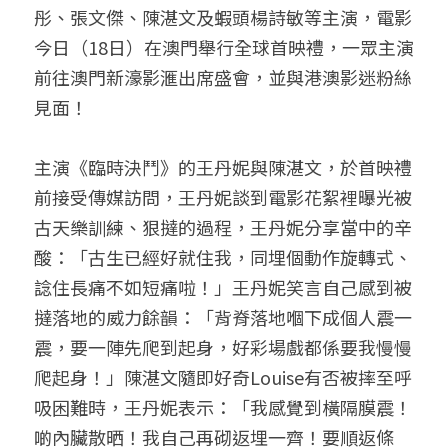
彤、張文傑、陳湛文及蝦頭楊詩敏等主演，電影
今日（18日）在澳門舉行全球首映禮，一眾主演
前往澳門新濠影滙出席盛會，並與港澳影迷粉絲
見面！
主演《臨時決鬥》的王丹妮與陳湛文，於首映禮
前接受傳媒訪問，王丹妮談到電影花絮裡曝光被
古天樂訓練、狠撻的過程，王丹妮分享當中的辛
酸：「古生已經好就住我，同埋個動作旋轉式、
諗住長痛不如短痛啦！」王丹妮笑言自己感到被
撻落地的威力餘韻：「背脊落地嗰下成個人震一
震，要一陣先爬到起身，好彩場戲都係要我慢慢
爬起身！」陳湛文隨即好奇Louise有否被摔至呼
吸困難時，王丹妮表示：「我感覺到橫隔膜震！
啲內臟散晒！我自己再砌返埋一齊！要順返條