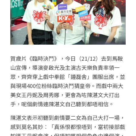
賀歲片《臨時決鬥》，今日（21/12）去到馬鞍
山宣傳，導演麥啟光及主演古天樂負責率領一
眾，齊齊穿上戲中拳館「鍾磊舍」團服出席，並
與現場400位粉絲臨時決鬥猜皇帝。而戲中兩大
美女王丹妮及周秀娜，更會為咗陳湛文大打出
手，呢個劇情連陳湛文自己聽到都唔相信。
陳湛文表示初聽到劇情要二女為自己大打一場，
感到莫名其妙︰「真係恨都恨唔到，當初接部戲
知道王丹妮會演，但唔知娜姐個角色由邊個演，