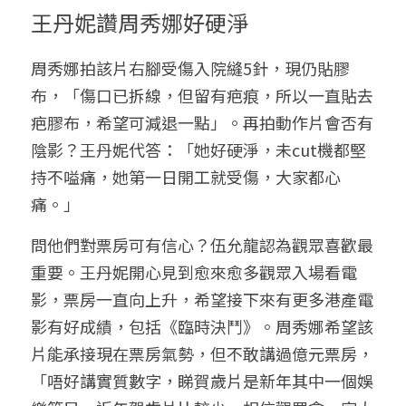
王丹妮讚周秀娜好硬淨
周秀娜拍該片右腳受傷入院縫5針，現仍貼膠
布，「傷口已拆線，但留有疤痕，所以一直貼去
疤膠布，希望可減退一點」。再拍動作片會否有
陰影？王丹妮代答：「她好硬淨，未cut機都堅
持不嗌痛，她第一日開工就受傷，大家都心
痛。」
問他們對票房可有信心？伍允龍認為觀眾喜歡最
重要。王丹妮開心見到愈來愈多觀眾入場看電
影，票房一直向上升，希望接下來有更多港產電
影有好成績，包括《臨時決鬥》。周秀娜希望該
片能承接現在票房氣勢，但不敢講過億元票房，
「唔好講實質數字，睇賀歲片是新年其中一個娛