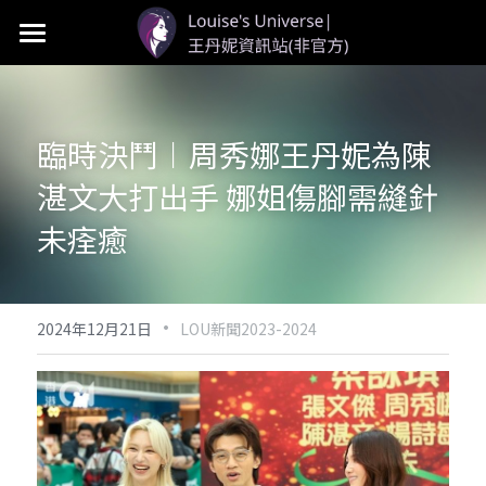
首頁
LOU個人資料
臨時決鬥︱周
秀娜王丹妮為陳
LOU新聞
湛文大打出手 娜姐傷腳需縫針
LOU影視
未痊癒
LOU社群
·
2024年12月21日
LOU新聞2023-2024