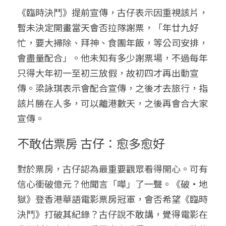
《臨時決鬥》提前宣傳，古仔表示因重視該片，
暫未決定開畫當天會否拉隊謝票，「年廿九好
忙，要大掃除、拜神、食團年飯，等公司安排，
會盡量配合」。他未知有多少謝票場，不過每年
只得大年初一至初三放假，故初四才再出動宣
傳。梁詠琪表示會配合宣傳，之後才去旅行，指
該片勝在人多，可以離港數天，之後再會合大家
宣傳。
不敢估票房 古仔：愈多愈好
對於票房，古仔認為最重要觀眾看得開心。可有
信心衝破億元？他聞言「嘩」了一聲。《破•地
獄》登香港華語電影票房冠軍，會否希望《臨時
決鬥》打破其紀錄？古仔說不敢講，覺得電影在