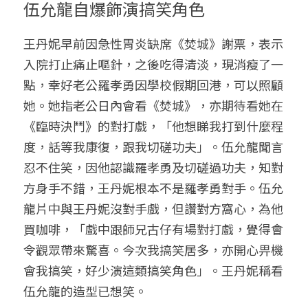
伍允龍自爆飾演搞笑角色
王丹妮早前因急性胃炎缺席《焚城》謝票，表示
入院打止痛止嘔針，之後吃得清淡，現消瘦了一
點，幸好老公羅孝勇因學校假期回港，可以照顧
她。她指老公日內會看《焚城》，亦期待看她在
《臨時決鬥》的對打戲，「他想睇我打到什麼程
度，話等我康復，跟我切磋功夫」。伍允龍聞言
忍不住笑，因他認識羅孝勇及切磋過功夫，知對
方身手不錯，王丹妮根本不是羅孝勇對手。伍允
龍片中與王丹妮沒對手戲，但讚對方窩心，為他
買咖啡，「戲中跟師兄古仔有場對打戲，覺得會
令觀眾帶來驚喜。今次我搞笑居多，亦開心畀機
會我搞笑，好少演這類搞笑角色」。王丹妮稱看
伍允龍的造型已想笑。