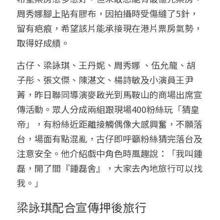
周秀娜腳上貼有膠布，因拍攝時受傷縫了5針，
留有疤痕，希望該片能承接現在港片票房氣勢，
取得好成績。
古仔、梁詠琪、王丹妮、周秀娜 、伍允龍、胡
子彤、張文傑、陳湛文、楊詩敏及小演員王尹
菁，昨日聯同導演麥啟光到馬鞍山的商場出席宣
傳活動。眾人分成兩組跟現場400粉絲玩「猜皇
帝」，有粉絲近距離接觸偶像大感興奮，不願落
台，場面有點混亂，古仔即呼籲粉絲猜完落台及
注意安全。他介紹戲中角色時風趣說：「我叫鍾
磊，開了間『鍾磊舍』，大家去內地旅行可以找
我。」
梁詠琪配合宣傳押後旅行