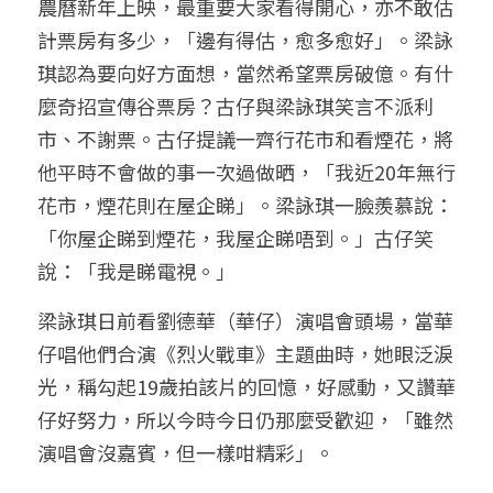
農曆新年上映，最重要大家看得開心，亦不敢估
計票房有多少，「邊有得估，愈多愈好」。梁詠
琪認為要向好方面想，當然希望票房破億。有什
麼奇招宣傳谷票房？古仔與梁詠琪笑言不派利
市、不謝票。古仔提議一齊行花市和看煙花，將
他平時不會做的事一次過做晒，「我近20年無行
花市，煙花則在屋企睇」。梁詠琪一臉羨慕說：
「你屋企睇到煙花，我屋企睇唔到。」古仔笑
說：「我是睇電視。」
梁詠琪日前看劉德華（華仔）演唱會頭場，當華
仔唱他們合演《烈火戰車》主題曲時，她眼泛淚
光，稱勾起19歲拍該片的回憶，好感動，又讚華
仔好努力，所以今時今日仍那麼受歡迎，「雖然
演唱會沒嘉賓，但一樣咁精彩」。