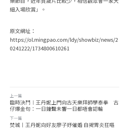
樂節目，近年賀歲片比較少，相信觀眾會一家大
細入場欣賞」。
原文網址：
https://ol.mingpao.com/ldy/showbiz/news/2
0241222/1734800610261
上一篇
臨時決鬥︱王丹妮上門向古天樂拜師學泰拳 古
仔爆金句：一日鐘聲未響一日都唔會認輸
下一篇
焚城丨王丹妮向好友廖子妤催婚 自揭胃炎狂嘔