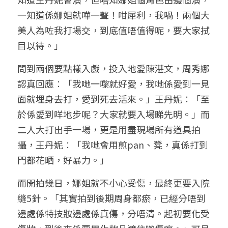
一知道係娜姐就嘩一聲！咁犀利，我喎！兩個大
美人為咗我打場交，到底值唔值得呢，要大家拭
目以待。」
問到兩個要點樣入戲，投入地愛陳湛文，周秀娜
認真回應︰「我哋一嚟就好愛，我哋係愛到一見
面就埋身去打，愛到死去活來。」王丹妮︰「至
於係愛到咩地步呢？大家就要入場睇先明。」而
二人大打出手一場，更是用盡現場所有道具拍
攝，王丹妮︰「我哋會用煎pan、凳，真係打到
門都花晒，好暴力。」
而開拍幾日，娜姐就不小心受傷，最終更要入院
縫5針。「其實拍到後期周身都瘀，已經分唔到
邊處係特技妝邊處係真傷，分唔清。起初要化受