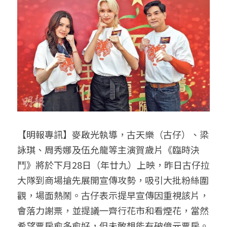
【明報專訊】麥啟光執導，古天樂（古仔）、梁
詠琪、周秀娜及伍允龍等主演賀歲片《臨時決
鬥》將於下月28日（年廿九）上映，昨日古仔拉
大隊到商場搶先展開宣傳攻勢，吸引大批粉絲圍
觀，場面熱鬧。古仔表示提早宣傳因重視該片，
會落力謝票，並提議一齊行花市和看煙花，當然
希望票房愈多愈好，但未敢想能有破億元票房。