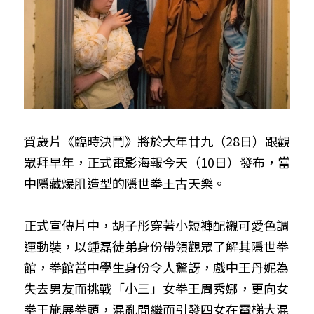
賀歲片《臨時決鬥》將於大年廿九（28日）跟觀
眾拜早年，正式電影海報今天（10日）發布，當
中隱藏爆肌造型的隱世拳王古天樂。
正式宣傳片中，胡子彤穿著小短褲配襯可愛色調
運動裝，以鍾磊徒弟身份帶領觀眾了解其隱世拳
館，拳館當中學生身份令人驚訝，戲中王丹妮為
失去男友而挑戰「小三」女拳王周秀娜，更向女
拳王施展拳頭，混亂間繼而引發四女在電梯大混