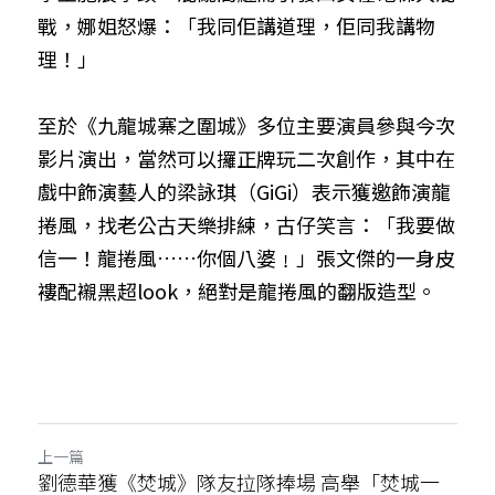
戰，娜姐怒爆：「我同佢講道理，佢同我講物
理！」
至於《九龍城寨之圍城》多位主要演員參與今次
影片演出，當然可以攞正牌玩二次創作，其中在
戲中飾演藝人的梁詠琪（GiGi）表示獲邀飾演龍
捲風，找老公古天樂排練，古仔笑言：「我要做
信一！龍捲風……你個八婆﹗」張文傑的一身皮
褸配襯黑超look，絕對是龍捲風的翻版造型。
上一篇
劉德華獲《焚城》隊友拉隊捧場 高舉「焚城一