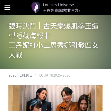
首頁
臨時決鬥｜古天樂爆肌拳王造
LOU個人資料
型隱藏海報中　
LOU新聞
王丹妮打小三周秀娜引發四女
LOU影視
大戰
LOU社群
·
2025年1月10日
LOU新聞2025-2026