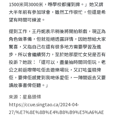
1500米同3000米，喺學校都攞到牌。」她又謂
大半年前有參加球會，雖然工作很忙，但還是希
望有時間可練波。
提到工作，王丹妮表示稍後將開拍新戲，現正為
角色做準備，但就拒絕透露詳情，因她想給大家
驚喜，又指自己在還有很多地方需要學習及進
步，所以會繼續努力，至於她那麼忙女兒是否有
投訴？她說：「還可以，盡量抽時間同佢玩，老
公之前返嚟帶咗佢去遊樂場玩，又訂咗蛋糕俾
佢，要俾佢感覺到我哋係愛佢，一陣間返去又要
讀故事書俾佢聽。」
來源：星島頭條
https://ccue.singtao.ca/2024-04-
27/%E7%8E%8B%E4%B8%B9%E5%A6%AE