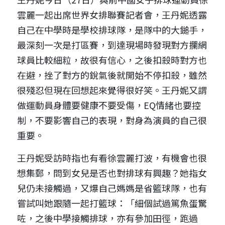
雲麗一起出席世界女排聯賽記者會，王丹妮透露
自己在中學時是學校排球隊，是隊中的大鎚手，
最深刻一次是打區賽，到達現場時發現對方攔網
球員比較細粒，故很有信心，之後扣殺時對方也
在避，挫了對方的銳氣後就開始不停扣殺，雖然
很殘忍但現在回想起來覺得很好笑。王丹妮又謂
做運動員身體要健康不要受傷，EQ情緒也要控
制，不要影響自己的表現，對身為演員的自己很
重要。
王丹妮受訪時指也有看徐雲麗打波，有機會也很
想集郵，問到女兒是否也對排球有興趣？她指女
兒仍未接觸過，又爆自己媽媽是省籃球隊，也有
嘗試叫她跟隨一起打籃球：「細個試過篤魚蛋驚
咗，之後中學接觸排球，亦有參加田徑，跑過