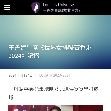
首頁
LOU個人資料
LOU新聞
王丹妮出席《世界女排聯賽香港
LOU影視
2024》記招
LOU社群
·
2024年4月27日
LOU新聞2023-2024
王丹妮重拾排球興趣 女兒遺傳婆婆學打籃
球 